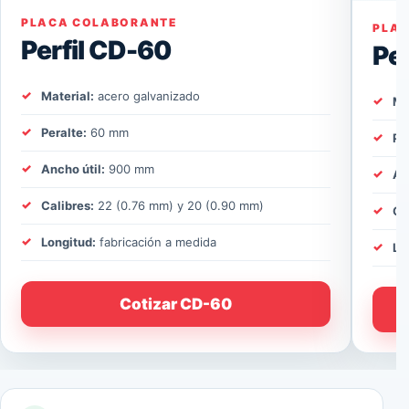
PLACA COLABORANTE
PLA
Perfil CD-60
Pe
Material:
acero galvanizado
Ma
Peralte:
60 mm
Pe
Ancho útil:
900 mm
An
Calibres:
22 (0.76 mm) y 20 (0.90 mm)
Ca
Longitud:
fabricación a medida
Lo
Cotizar CD-60