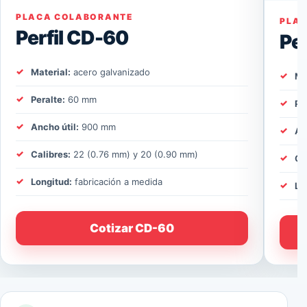
PLACA COLABORANTE
PLA
Perfil CD-60
Pe
Material:
acero galvanizado
Ma
Peralte:
60 mm
Pe
Ancho útil:
900 mm
An
Calibres:
22 (0.76 mm) y 20 (0.90 mm)
Ca
Longitud:
fabricación a medida
Lo
Cotizar CD-60