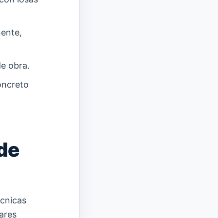
ente,
e obra.
oncreto
de
écnicas
ares