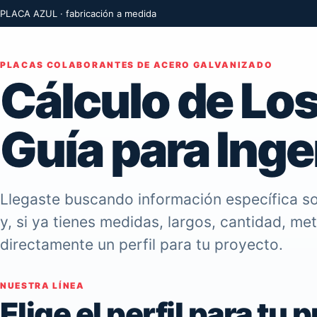
PLACA AZUL · fabricación a medida
PLACAS COLABORANTES DE ACERO GALVANIZADO
Cálculo de Lo
Guía para Inge
Llegaste buscando información específica so
y, si ya tienes medidas, largos, cantidad, me
directamente un perfil para tu proyecto.
NUESTRA LÍNEA
Elige el perfil para tu 