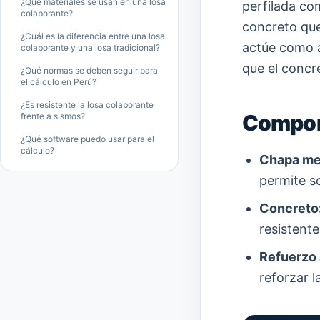
¿Qué materiales se usan en una losa
perfilada co
colaborante?
concreto que
¿Cuál es la diferencia entre una losa
actúe como a
colaborante y una losa tradicional?
que el concre
¿Qué normas se deben seguir para
el cálculo en Perú?
¿Es resistente la losa colaborante
Compon
frente a sismos?
¿Qué software puedo usar para el
cálculo?
Chapa met
permite s
Concreto
resistente
Refuerzo 
reforzar l