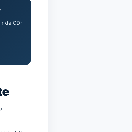
?
ión de CD-
te
a
con losas