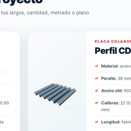
tus largos, cantidad, metrado o plano
PLACA COLABO
Perfil C
Material:
acero
Peralte:
38 m
Ancho útil:
90
(0.90
Calibres:
22 (0
mm)
da
Longitud:
fabri