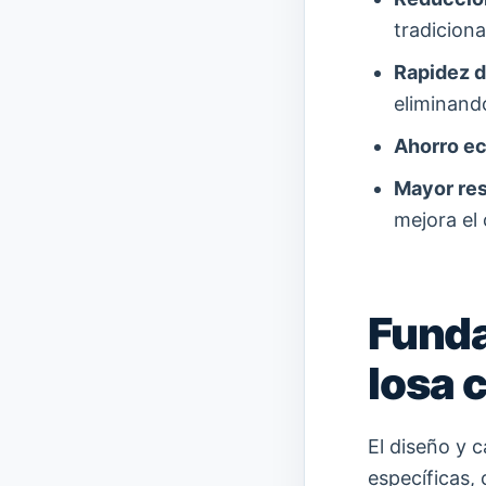
tradiciona
Rapidez d
eliminand
Ahorro e
Mayor res
mejora el
Funda
losa 
El diseño y 
específicas,