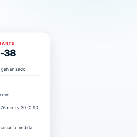
RANTE
D-38
 galvanizado
m
0 mm
.76 mm) y 20 (0.90
cación a medida