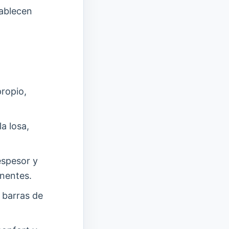
ablecen
ropio,
la losa,
espesor y
anentes.
 barras de