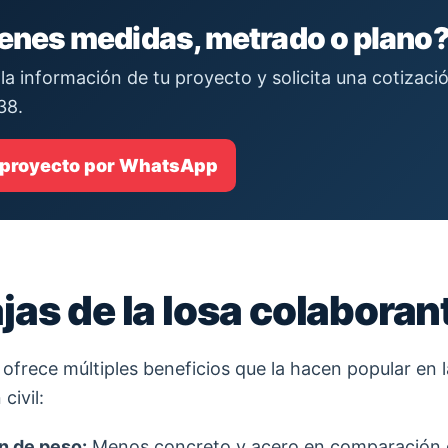
ienes medidas, metrado o plano
la información de tu proyecto y solicita una cotizac
38.
 proyecto por WhatsApp
jas de la losa colaboran
 ofrece múltiples beneficios que la hacen popular en l
civil:
n de peso:
Menos concreto y acero en comparación 