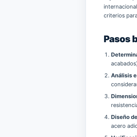
internaciona
criterios par
Pasos b
Determina
acabados) 
Análisis e
considera
Dimension
resistenc
Diseño de
acero adic