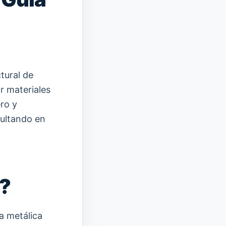
tural de
r materiales
ero y
sultando en
e?
a metálica