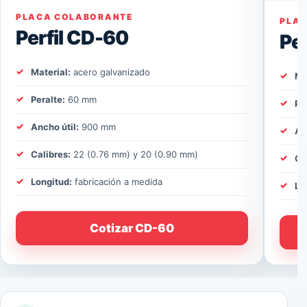
PLACA COLABORANTE
PLA
Perfil CD-60
Pe
Material:
acero galvanizado
Ma
Peralte:
60 mm
Pe
Ancho útil:
900 mm
An
Calibres:
22 (0.76 mm) y 20 (0.90 mm)
Ca
Longitud:
fabricación a medida
Lo
Cotizar CD-60