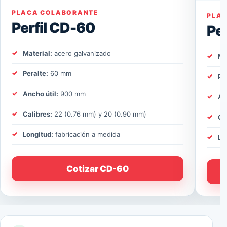
PLACA COLABORANTE
PLA
Perfil CD-60
Pe
Material:
acero galvanizado
Ma
Peralte:
60 mm
Pe
Ancho útil:
900 mm
An
Calibres:
22 (0.76 mm) y 20 (0.90 mm)
Ca
Longitud:
fabricación a medida
Lo
Cotizar CD-60