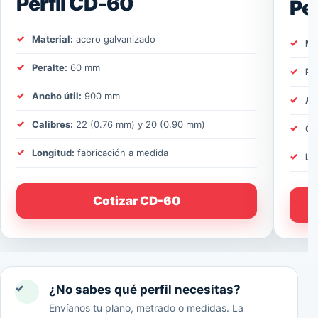
Perfil CD-60
Pe
Material:
acero galvanizado
Ma
Peralte:
60 mm
Pe
Ancho útil:
900 mm
An
Calibres:
22 (0.76 mm) y 20 (0.90 mm)
Ca
Longitud:
fabricación a medida
Lo
Cotizar CD-60
✓
¿No sabes qué perfil necesitas?
Envíanos tu plano, metrado o medidas. La