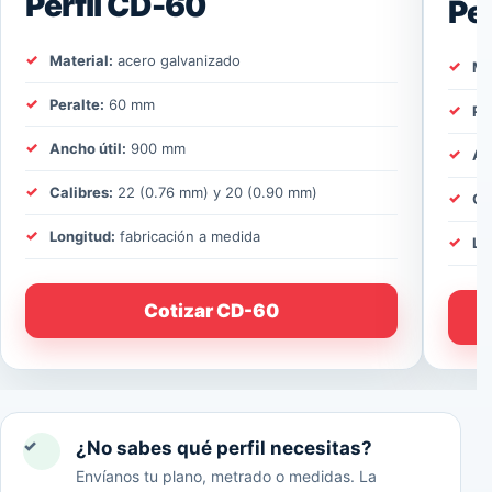
Perfil CD-60
Pe
Material:
acero galvanizado
Ma
Peralte:
60 mm
Pe
Ancho útil:
900 mm
An
Calibres:
22 (0.76 mm) y 20 (0.90 mm)
Ca
Longitud:
fabricación a medida
Lo
Cotizar CD-60
✓
¿No sabes qué perfil necesitas?
Envíanos tu plano, metrado o medidas. La