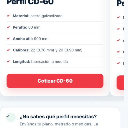
Perfil CD-60
Pe
Material:
acero galvanizado
Ma
Peralte:
60 mm
Pe
Ancho útil:
900 mm
An
Calibres:
22 (0.76 mm) y 20 (0.90 mm)
Ca
Longitud:
fabricación a medida
Lo
Cotizar CD-60
✓
¿No sabes qué perfil necesitas?
Envíanos tu plano, metrado o medidas. La