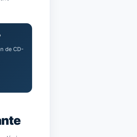
?
ión de CD-
ante