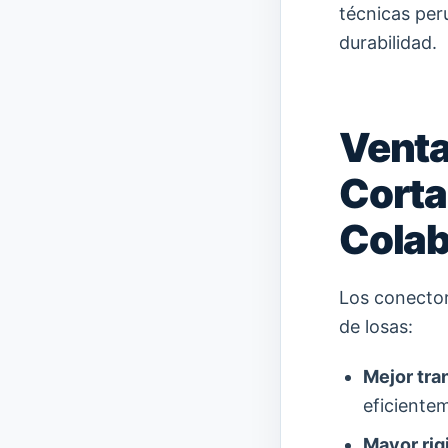
técnicas per
durabilidad.
Venta
Corta
Colab
Los conector
de losas:
Mejor tra
eficientem
Mayor rig