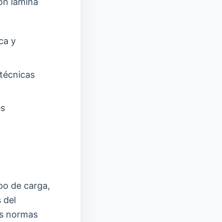
on lámina
ca y
técnicas
es
po de carga,
 del
as normas