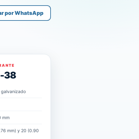
ar por WhatsApp
RANTE
D-38
 galvanizado
m
0 mm
.76 mm) y 20 (0.90