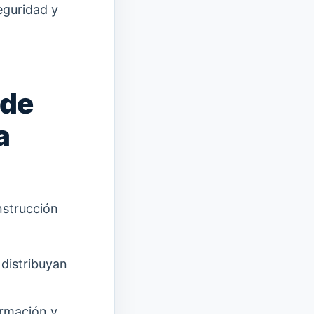
eguridad y
 de
a
nstrucción
distribuyan
ormación y