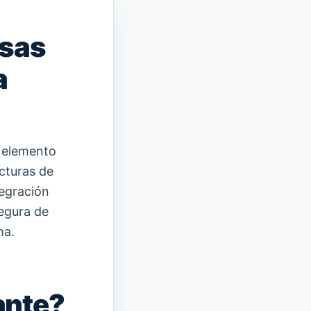
osas
a
 elemento
cturas de
tegración
segura de
ma.
ante?