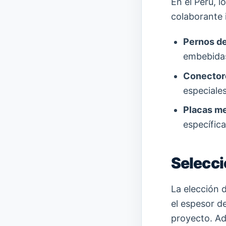
En el Perú, 
colaborante 
Pernos de
embebidas
Conectore
especiales
Placas me
específica
Selecci
La elección 
el espesor de
proyecto. Ad