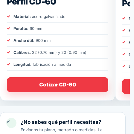
Perfil CD-60
Pe
Material:
acero galvanizado
Ma
Peralte:
60 mm
Pe
Ancho útil:
900 mm
An
Calibres:
22 (0.76 mm) y 20 (0.90 mm)
Ca
Longitud:
fabricación a medida
Lo
Cotizar CD-60
✓
¿No sabes qué perfil necesitas?
Envíanos tu plano, metrado o medidas. La