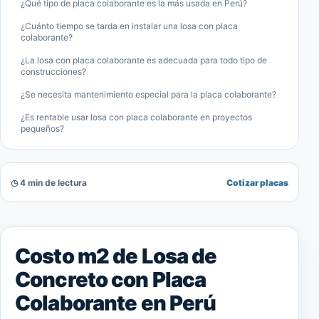
¿Qué tipo de placa colaborante es la más usada en Perú?
¿Cuánto tiempo se tarda en instalar una losa con placa
colaborante?
¿La losa con placa colaborante es adecuada para todo tipo de
construcciones?
¿Se necesita mantenimiento especial para la placa colaborante?
¿Es rentable usar losa con placa colaborante en proyectos
pequeños?
◷ 4 min de lectura
Cotizar placas
Costo m2 de Losa de
Concreto con Placa
Colaborante en Perú