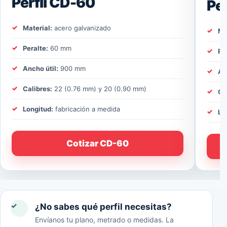
Perfil CD-60
Pe
Material:
acero galvanizado
Ma
Peralte:
60 mm
Pe
Ancho útil:
900 mm
An
Calibres:
22 (0.76 mm) y 20 (0.90 mm)
Ca
Longitud:
fabricación a medida
Lo
Cotizar CD-60
✓
¿No sabes qué perfil necesitas?
Envíanos tu plano, metrado o medidas. La