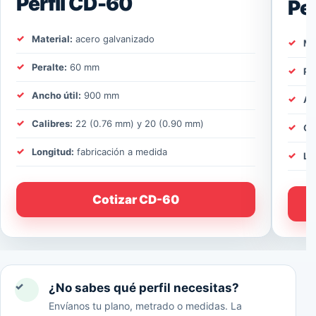
Perfil CD-60
Pe
Material:
acero galvanizado
Ma
Peralte:
60 mm
Pe
Ancho útil:
900 mm
An
Calibres:
22 (0.76 mm) y 20 (0.90 mm)
Ca
Longitud:
fabricación a medida
Lo
Cotizar CD-60
✓
¿No sabes qué perfil necesitas?
Envíanos tu plano, metrado o medidas. La