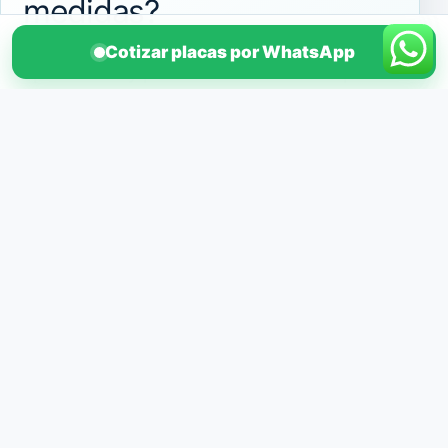
medidas?
Envíanos los largos requeridos, cantidad
Cotizar placas por WhatsApp
aproximada y perfil solicitado. Cotiza placas
colaborantes CD-60 y CD-38 de acero
galvanizado.
Enviar por WhatsApp
Llamar al 958 551 199
PLACA AZUL