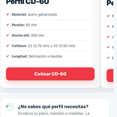
Perfil CD-60
Pe
Material:
acero galvanizado
Ma
Peralte:
60 mm
Pe
Ancho útil:
900 mm
An
Calibres:
22 (0.76 mm) y 20 (0.90 mm)
Ca
Longitud:
fabricación a medida
Lo
Cotizar CD-60
✓
¿No sabes qué perfil necesitas?
Envíanos tu plano, metrado o medidas. La