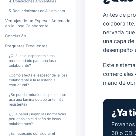
4. Condiciones Ambientales
5. Requerimientos de Aislamiento
Antes de pro
Ventajas de un Espesor Adecuado
colaborante.
en la Losa Colaborante
nervada que 
Conclusión
una capa de 
Preguntas Frecuentes
desempeño es
¿Cuál es el espesor mínimo
recomendado para una losa
Este sistema
colaborante?
comerciales 
¿Cómo afecta el espesor de la losa
colaborante a la resistencia
mano de obra
estructural?
¿Se puede reducir el espesor si se
usa una lámina colaborante más
resistente?
¿Ya t
¿Qué papel juegan las normativas
peruanas en el diseño de losas
Envíanos 
colaborantes?
60 o CD-
¿Es necesario considerar el