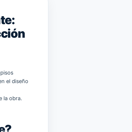
te:
cción
 pisos
n el diseño
e la obra.
e?