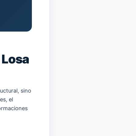
a Losa
uctural, sino
s, el
formaciones