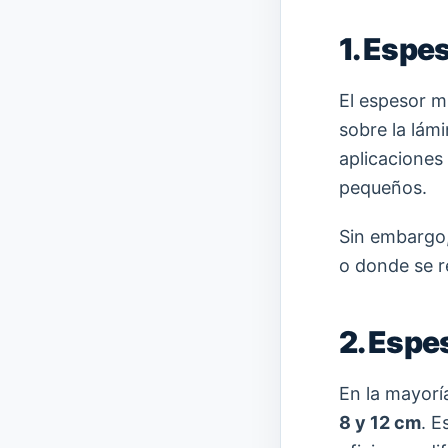
1. Espe
El espesor m
sobre la lám
aplicaciones 
pequeños.
Sin embargo,
o donde se r
2. Espe
En la mayoría
8 y 12 cm
. E