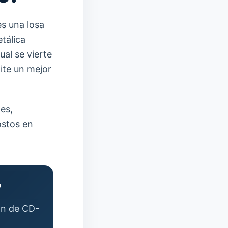
es una losa
tálica
al se vierte
ite un mejor
es,
ostos en
?
ión de CD-