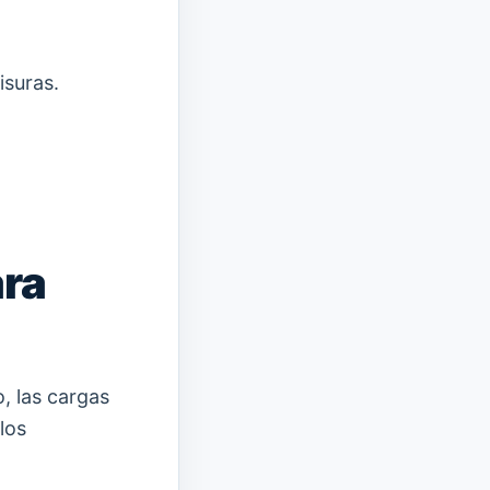
isuras.
ra
o, las cargas
los