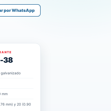
ar por WhatsApp
RANTE
D-38
 galvanizado
m
0 mm
.76 mm) y 20 (0.90