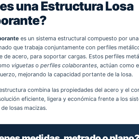
es una Estructura Losa
orante?
borante
es un sistema estructural compuesto por una
ado que trabaja conjuntamente con perfiles metálic
 de acero, para soportar cargas. Estos perfiles metá
como
viguetas
o
perfiles colaborantes
, actúan como 
fuerzo, mejorando la capacidad portante de la losa.
 estructura combina las propiedades del acero y el co
olución eficiente, ligera y económica frente a los si
s de losas macizas.
ienes medidas, metrado o plano