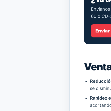
Envíanos 
60 o CD-
Enviar
Venta
Reducción
se dismin
Rapidez e
acortando