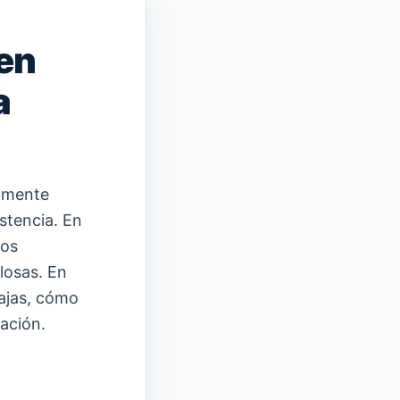
 en
a
iamente
istencia. En
nos
 losas. En
tajas, cómo
ación.