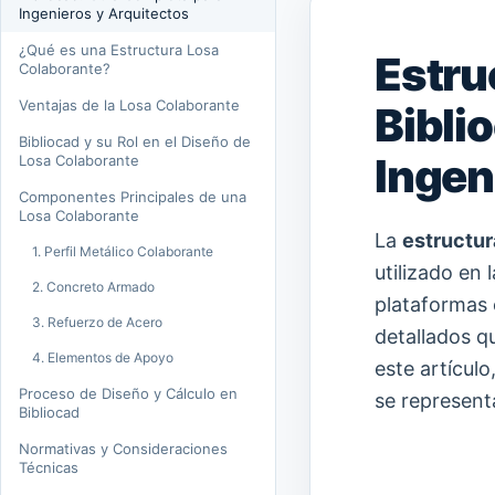
Ingenieros y Arquitectos
¿Qué es una Estructura Losa
Estru
Colaborante?
Ventajas de la Losa Colaborante
Bibli
Bibliocad y su Rol en el Diseño de
Ingen
Losa Colaborante
Componentes Principales de una
Losa Colaborante
La
estructur
1. Perfil Metálico Colaborante
utilizado en 
2. Concreto Armado
plataforma
3. Refuerzo de Acero
detallados qu
4. Elementos de Apoyo
este artícul
Proceso de Diseño y Cálculo en
se represent
Bibliocad
Normativas y Consideraciones
Técnicas