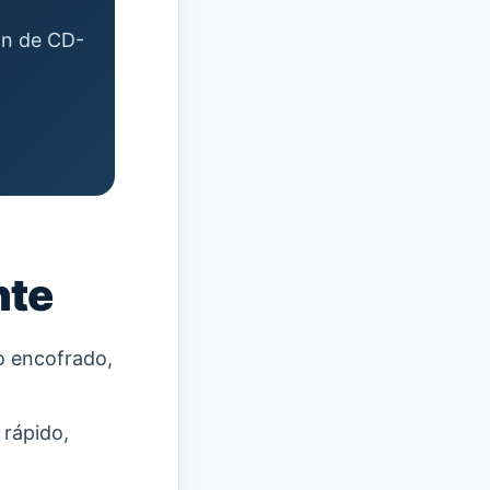
ión de CD-
nte
o encofrado,
 rápido,