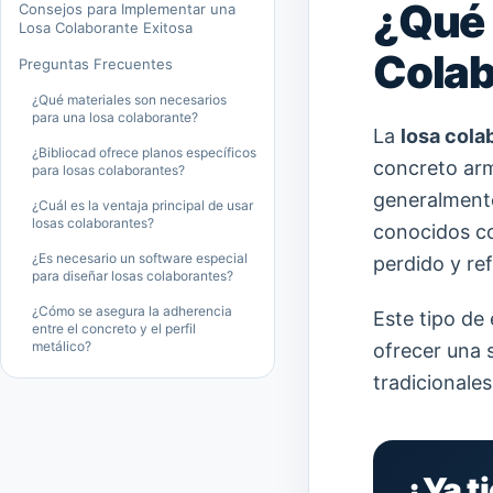
¿Qué 
Consejos para Implementar una
Losa Colaborante Exitosa
Colab
Preguntas Frecuentes
¿Qué materiales son necesarios
para una losa colaborante?
La
losa cola
¿Bibliocad ofrece planos específicos
concreto arm
para losas colaborantes?
generalmente
¿Cuál es la ventaja principal de usar
losas colaborantes?
conocidos 
¿Es necesario un software especial
perdido y re
para diseñar losas colaborantes?
¿Cómo se asegura la adherencia
Este tipo de
entre el concreto y el perfil
metálico?
ofrecer una s
tradicionale
¿Ya t