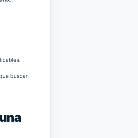
icables.
 que buscan
 una