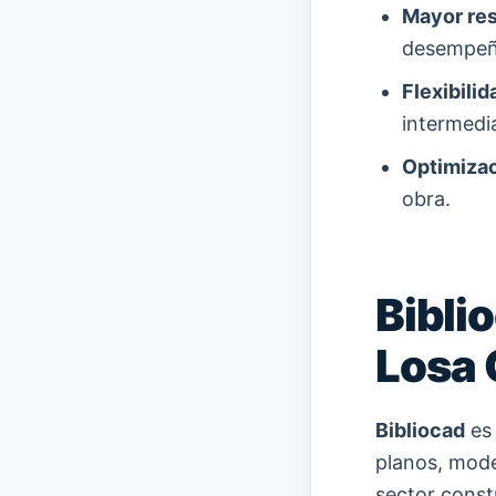
Mayor res
desempeño
Flexibilid
intermedi
Optimizac
obra.
Biblio
Losa 
Bibliocad
es 
planos, mode
sector const