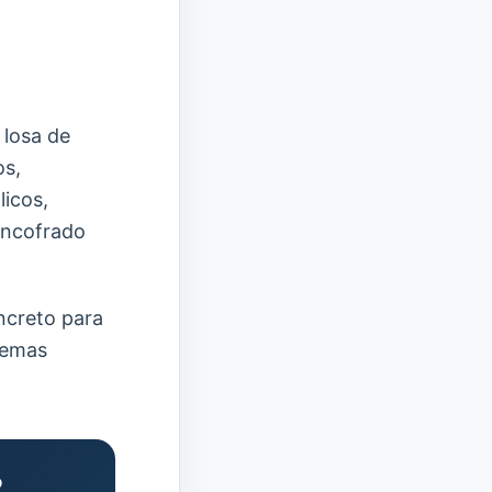
 losa de
os,
licos,
encofrado
ncreto para
stemas
?