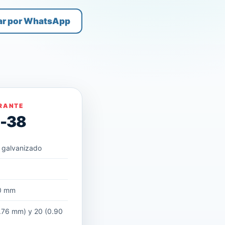
ar por WhatsApp
RANTE
D-38
 galvanizado
m
0 mm
.76 mm) y 20 (0.90