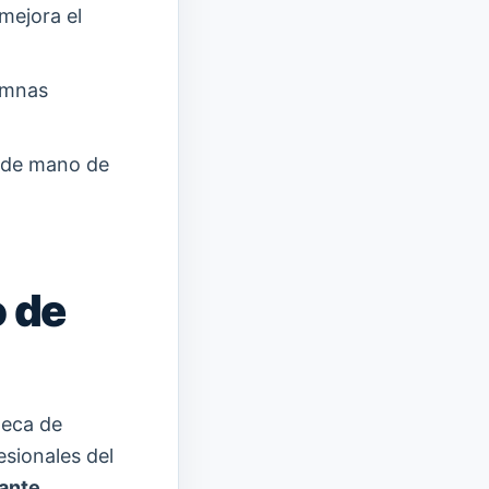
mejora el
lumnas
 de mano de
o de
teca de
esionales del
rante
,