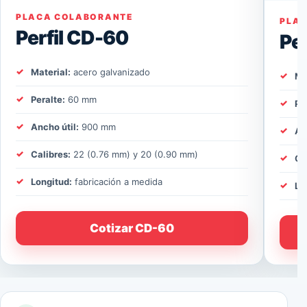
PLACA COLABORANTE
PLA
Perfil CD-60
Pe
Material:
acero galvanizado
Ma
Peralte:
60 mm
Pe
Ancho útil:
900 mm
An
Calibres:
22 (0.76 mm) y 20 (0.90 mm)
Ca
Longitud:
fabricación a medida
Lo
Cotizar CD-60