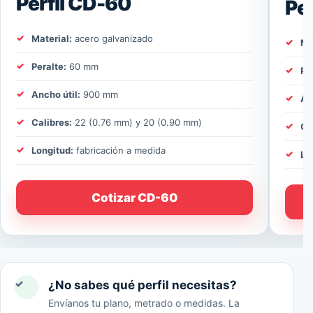
Perfil CD-60
Pe
Material:
acero galvanizado
Ma
Peralte:
60 mm
Pe
Ancho útil:
900 mm
An
Calibres:
22 (0.76 mm) y 20 (0.90 mm)
Ca
Longitud:
fabricación a medida
Lo
Cotizar CD-60
✓
¿No sabes qué perfil necesitas?
Envíanos tu plano, metrado o medidas. La