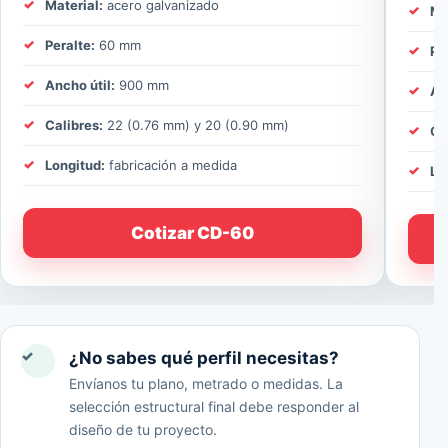
Material:
acero galvanizado
Ma
Peralte:
60 mm
Pe
Ancho útil:
900 mm
An
Calibres:
22 (0.76 mm) y 20 (0.90 mm)
Ca
Longitud:
fabricación a medida
Lo
Cotizar CD-60
✓
¿No sabes qué perfil necesitas?
Envíanos tu plano, metrado o medidas. La
selección estructural final debe responder al
diseño de tu proyecto.