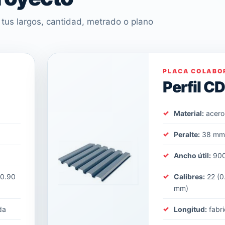
tus largos, cantidad, metrado o plano
PLACA COLABO
Perfil C
Material:
acero
Peralte:
38 m
Ancho útil:
90
(0.90
Calibres:
22 (0
mm)
da
Longitud:
fabri