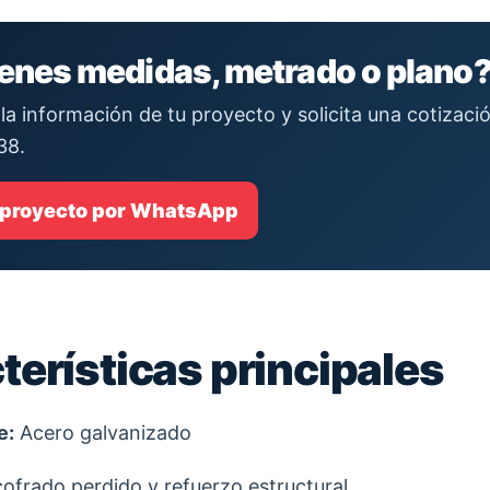
ienes medidas, metrado o plano
la información de tu proyecto y solicita una cotizac
38.
 proyecto por WhatsApp
terísticas principales
e:
Acero galvanizado
ofrado perdido y refuerzo estructural