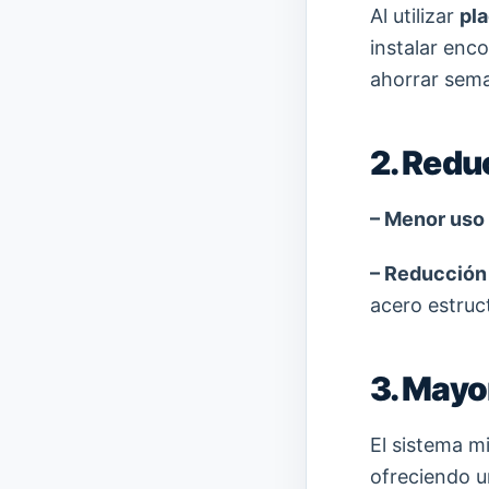
Al utilizar
pl
instalar enc
ahorrar sema
2. Redu
– Menor uso
– Reducción 
acero estruc
3. Mayo
El sistema m
ofreciendo 