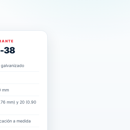
RANTE
D-38
 galvanizado
m
0 mm
.76 mm) y 20 (0.90
cación a medida