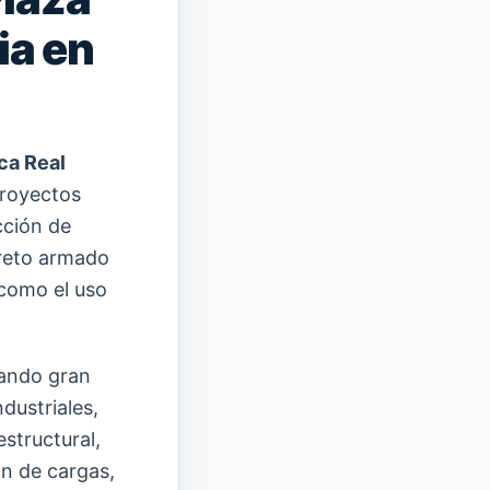
ia en
ca Real
proyectos
cción de
reto armado
 como el uso
nando gran
ndustriales,
estructural,
ón de cargas,