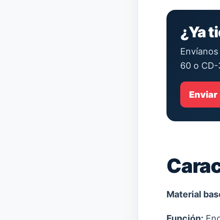
¿Ya t
Envíanos 
60 o CD-
Enviar
Carac
Material bas
Función:
Enc