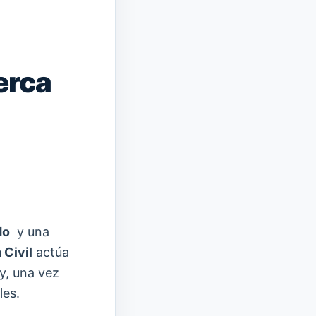
erca
do
y una
 Civil
actúa
y, una vez
les.