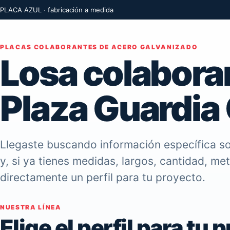
PLACA AZUL · fabricación a medida
PLACAS COLABORANTES DE ACERO GALVANIZADO
Losa colabora
Plaza Guardia 
Llegaste buscando información específica so
y, si ya tienes medidas, largos, cantidad, me
directamente un perfil para tu proyecto.
NUESTRA LÍNEA
Elige el perfil para tu 