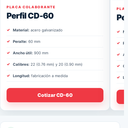
PLACA COLABORANTE
PLA
Perfil CD-60
Pe
Material:
acero galvanizado
Ma
Peralte:
60 mm
Pe
Ancho útil:
900 mm
An
Calibres:
22 (0.76 mm) y 20 (0.90 mm)
Ca
Longitud:
fabricación a medida
Lo
Cotizar CD-60