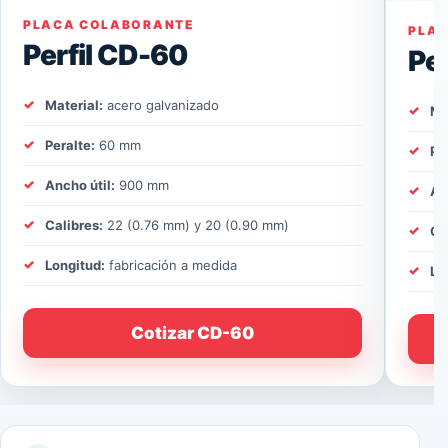
PLACA COLABORANTE
PLA
Perfil CD-60
Pe
Material:
acero galvanizado
Ma
Peralte:
60 mm
Pe
Ancho útil:
900 mm
An
Calibres:
22 (0.76 mm) y 20 (0.90 mm)
Ca
Longitud:
fabricación a medida
Lo
Cotizar CD-60