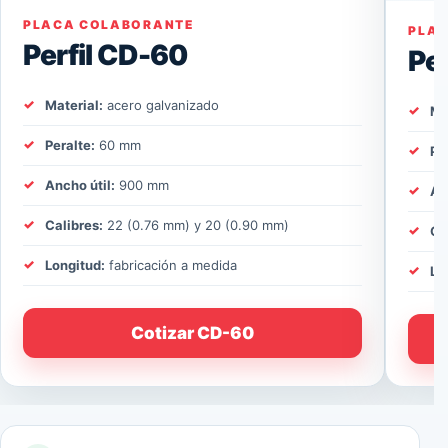
PLACA COLABORANTE
PLA
Perfil CD-60
Pe
Material:
acero galvanizado
Ma
Peralte:
60 mm
Pe
Ancho útil:
900 mm
An
Calibres:
22 (0.76 mm) y 20 (0.90 mm)
Ca
Longitud:
fabricación a medida
Lo
Cotizar CD-60