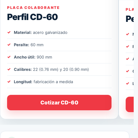
PLACA COLABORANTE
PLA
Perfil CD-60
Pe
Material:
acero galvanizado
Ma
Peralte:
60 mm
Pe
Ancho útil:
900 mm
An
Calibres:
22 (0.76 mm) y 20 (0.90 mm)
Ca
Longitud:
fabricación a medida
Lo
Cotizar CD-60