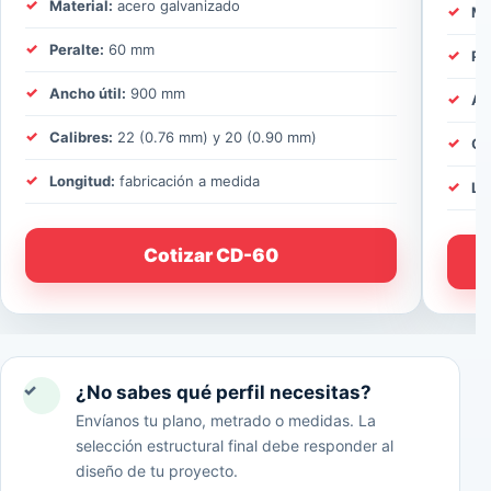
Material:
acero galvanizado
Ma
Peralte:
60 mm
Pe
Ancho útil:
900 mm
An
Calibres:
22 (0.76 mm) y 20 (0.90 mm)
Ca
Longitud:
fabricación a medida
Lo
Cotizar CD-60
✓
¿No sabes qué perfil necesitas?
Envíanos tu plano, metrado o medidas. La
selección estructural final debe responder al
diseño de tu proyecto.