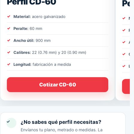
Perfil CD-60
Pe
Material:
acero galvanizado
Ma
Peralte:
60 mm
Pe
Ancho útil:
900 mm
An
Calibres:
22 (0.76 mm) y 20 (0.90 mm)
Ca
Longitud:
fabricación a medida
Lo
Cotizar CD-60
✓
¿No sabes qué perfil necesitas?
Envíanos tu plano, metrado o medidas. La