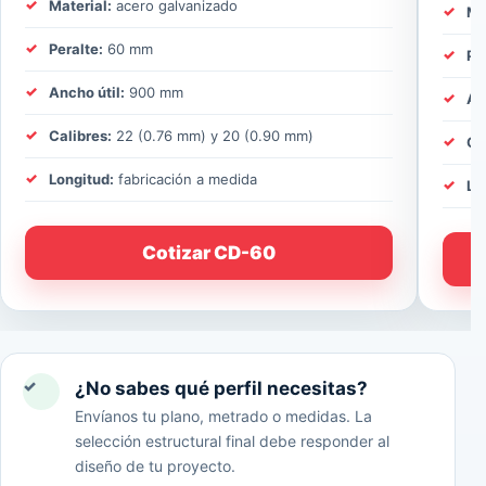
Material:
acero galvanizado
Ma
Peralte:
60 mm
Pe
Ancho útil:
900 mm
An
Calibres:
22 (0.76 mm) y 20 (0.90 mm)
Ca
Longitud:
fabricación a medida
Lo
Cotizar CD-60
✓
¿No sabes qué perfil necesitas?
Envíanos tu plano, metrado o medidas. La
selección estructural final debe responder al
diseño de tu proyecto.