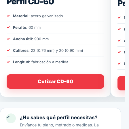
Perfil CD-60
Pe
Material:
acero galvanizado
Ma
Peralte:
60 mm
Pe
Ancho útil:
900 mm
An
Calibres:
22 (0.76 mm) y 20 (0.90 mm)
Ca
Longitud:
fabricación a medida
Lo
Cotizar CD-60
✓
¿No sabes qué perfil necesitas?
Envíanos tu plano, metrado o medidas. La