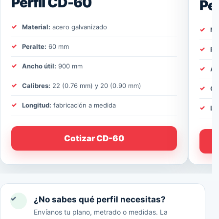
Perfil CD-60
Pe
Material:
acero galvanizado
Ma
Peralte:
60 mm
Pe
Ancho útil:
900 mm
An
Calibres:
22 (0.76 mm) y 20 (0.90 mm)
Ca
Longitud:
fabricación a medida
Lo
Cotizar CD-60
✓
¿No sabes qué perfil necesitas?
Envíanos tu plano, metrado o medidas. La