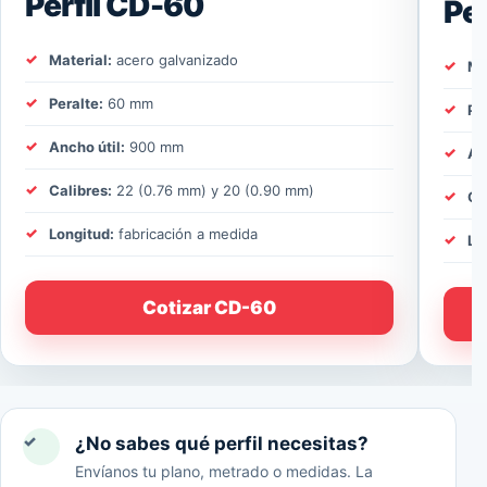
Perfil CD-60
Pe
Material:
acero galvanizado
Ma
Peralte:
60 mm
Pe
Ancho útil:
900 mm
An
Calibres:
22 (0.76 mm) y 20 (0.90 mm)
Ca
Longitud:
fabricación a medida
Lo
Cotizar CD-60
✓
¿No sabes qué perfil necesitas?
Envíanos tu plano, metrado o medidas. La