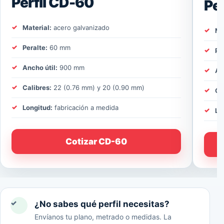
Perfil CD-60
Pe
Material:
acero galvanizado
Ma
Peralte:
60 mm
Pe
Ancho útil:
900 mm
An
Calibres:
22 (0.76 mm) y 20 (0.90 mm)
Ca
Longitud:
fabricación a medida
Lo
Cotizar CD-60
✓
¿No sabes qué perfil necesitas?
Envíanos tu plano, metrado o medidas. La