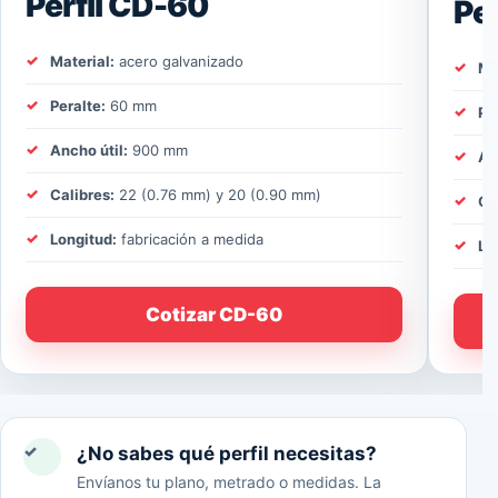
Perfil CD-60
Pe
Material:
acero galvanizado
Ma
Peralte:
60 mm
Pe
Ancho útil:
900 mm
An
Calibres:
22 (0.76 mm) y 20 (0.90 mm)
Ca
Longitud:
fabricación a medida
Lo
Cotizar CD-60
✓
¿No sabes qué perfil necesitas?
Envíanos tu plano, metrado o medidas. La