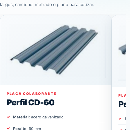
largos, cantidad, metrado o plano para cotizar.
PLACA COLABORANTE
PLA
Perfil CD-60
Pe
Material:
acero galvanizado
Ma
Peralte:
60 mm