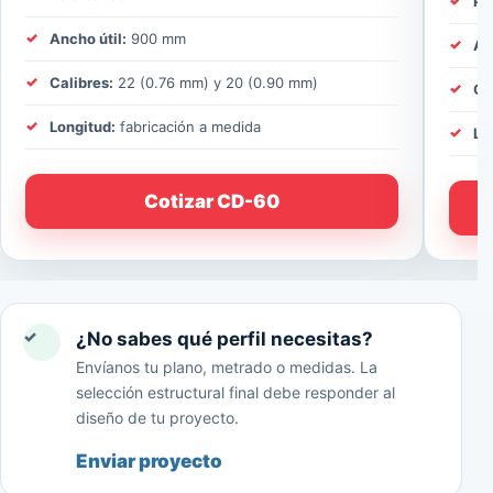
Pe
Ancho útil:
900 mm
An
Calibres:
22 (0.76 mm) y 20 (0.90 mm)
Ca
Longitud:
fabricación a medida
Lo
Cotizar CD-60
✓
¿No sabes qué perfil necesitas?
Envíanos tu plano, metrado o medidas. La
selección estructural final debe responder al
diseño de tu proyecto.
Enviar proyecto