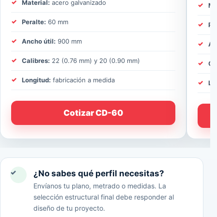
Material:
acero galvanizado
Ma
Peralte:
60 mm
Pe
Ancho útil:
900 mm
An
Calibres:
22 (0.76 mm) y 20 (0.90 mm)
Ca
Longitud:
fabricación a medida
Lo
Cotizar CD-60
✓
¿No sabes qué perfil necesitas?
Envíanos tu plano, metrado o medidas. La
selección estructural final debe responder al
diseño de tu proyecto.