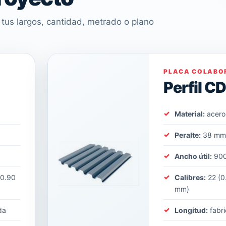
tus largos, cantidad, metrado o plano
PLACA COLABO
Perfil C
Material:
acero
Peralte:
38 m
Ancho útil:
90
(0.90
Calibres:
22 (0
mm)
da
Longitud:
fabri