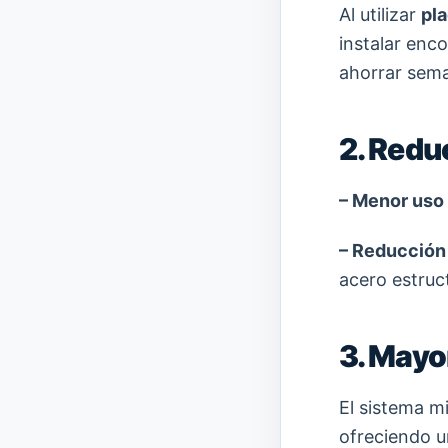
Al utilizar
pl
instalar enc
ahorrar sema
2. Redu
– Menor uso
– Reducción 
acero estruc
3. Mayo
El sistema m
ofreciendo 