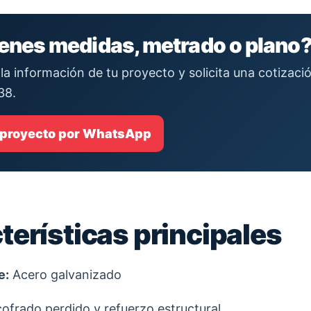
ienes medidas, metrado o plano
la información de tu proyecto y solicita una cotizac
38.
 proyecto por WhatsApp
terísticas principales
e:
Acero galvanizado
ofrado perdido y refuerzo estructural