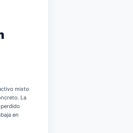
n
uctivo mixto
ncreto. La
perdido
abaja en