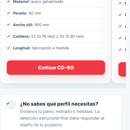
Material:
acero galvanizado
Ma
Peralte:
60 mm
Pe
Ancho útil:
900 mm
An
Calibres:
22 (0.76 mm) y 20 (0.90 mm)
Ca
Longitud:
fabricación a medida
Lo
Cotizar CD-60
✓
¿No sabes qué perfil necesitas?
Envíanos tu plano, metrado o medidas. La
selección estructural final debe responder al
diseño de tu proyecto.