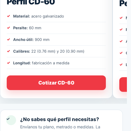
Perfil CD-60
Pe
Material:
acero galvanizado
Ma
Peralte:
60 mm
Pe
Ancho útil:
900 mm
An
Calibres:
22 (0.76 mm) y 20 (0.90 mm)
Ca
Longitud:
fabricación a medida
Lo
Cotizar CD-60
✓
¿No sabes qué perfil necesitas?
Envíanos tu plano, metrado o medidas. La