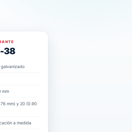
RANTE
D-38
 galvanizado
m
0 mm
.76 mm) y 20 (0.90
cación a medida