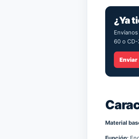
¿Ya t
Envíanos 
60 o CD-
Enviar
Carac
Material bas
Función:
Enc