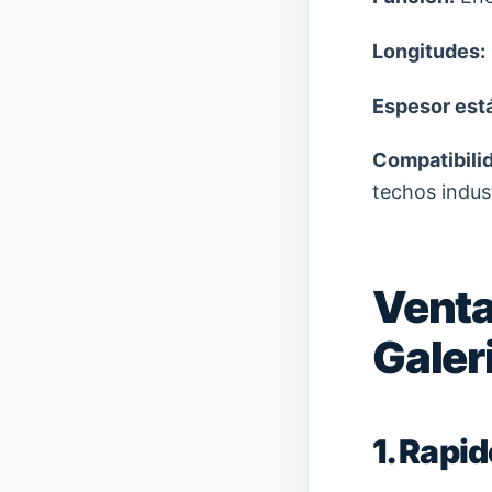
Longitudes:
Espesor est
Compatibilid
techos indust
Venta
Galer
1. Rapi