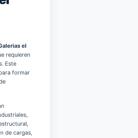
alerias el
ue requieren
s. Este
para formar
 de
an
ndustriales,
estructural,
ón de cargas,