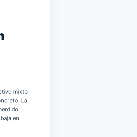
n
ctivo mixto
ncreto. La
perdido
abaja en