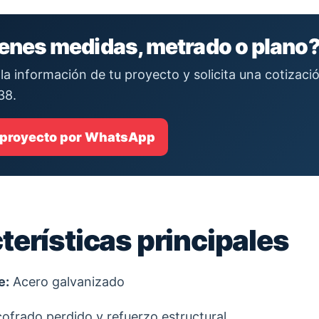
ienes medidas, metrado o plano
la información de tu proyecto y solicita una cotizac
38.
 proyecto por WhatsApp
terísticas principales
e:
Acero galvanizado
ofrado perdido y refuerzo estructural