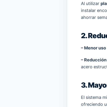
Al utilizar
pl
instalar enc
ahorrar sema
2. Redu
– Menor uso
– Reducción 
acero estruc
3. Mayo
El sistema m
ofreciendo 