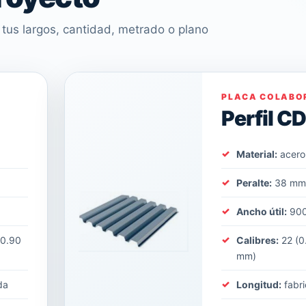
tus largos, cantidad, metrado o plano
PLACA COLABO
Perfil C
Material:
acero
Peralte:
38 m
Ancho útil:
90
(0.90
Calibres:
22 (0
mm)
da
Longitud:
fabri