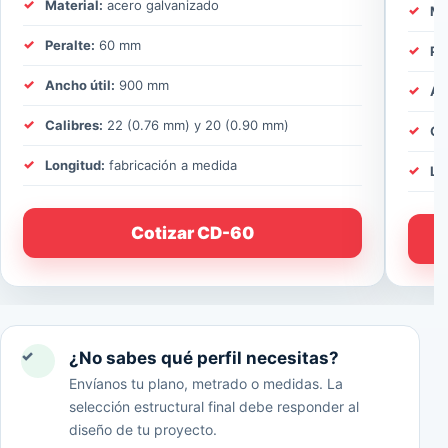
Material:
acero galvanizado
Ma
Peralte:
60 mm
Pe
Ancho útil:
900 mm
An
Calibres:
22 (0.76 mm) y 20 (0.90 mm)
Ca
Longitud:
fabricación a medida
Lo
Cotizar CD-60
✓
¿No sabes qué perfil necesitas?
Envíanos tu plano, metrado o medidas. La
selección estructural final debe responder al
diseño de tu proyecto.