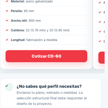
Material:
acero galvanizado
Ma
Peralte:
60 mm
Pe
Ancho útil:
900 mm
An
Calibres:
22 (0.76 mm) y 20 (0.90 mm)
Ca
Longitud:
fabricación a medida
Lo
Cotizar CD-60
✓
¿No sabes qué perfil necesitas?
Envíanos tu plano, metrado o medidas. La
selección estructural final debe responder al
diseño de tu proyecto.