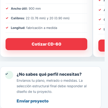
Pe
Ancho útil:
900 mm
An
Calibres:
22 (0.76 mm) y 20 (0.90 mm)
Ca
Longitud:
fabricación a medida
Lo
Cotizar CD-60
✓
¿No sabes qué perfil necesitas?
Envíanos tu plano, metrado o medidas. La
selección estructural final debe responder al
diseño de tu proyecto.
Enviar proyecto