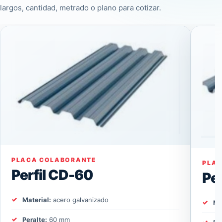
largos, cantidad, metrado o plano para cotizar.
PLACA COLABORANTE
PLA
Perfil CD-60
Pe
Material:
acero galvanizado
Ma
Peralte:
60 mm