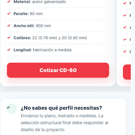
Material:
acero galvanizado
Ma
Peralte:
60 mm
Pe
Ancho útil:
900 mm
An
Calibres:
22 (0.76 mm) y 20 (0.90 mm)
Ca
Longitud:
fabricación a medida
Lo
Cotizar CD-60
✓
¿No sabes qué perfil necesitas?
Envíanos tu plano, metrado o medidas. La
selección estructural final debe responder al
diseño de tu proyecto.