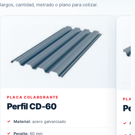
largos, cantidad, metrado o plano para cotizar.
PLACA COLABORANTE
PLA
Perfil CD-60
Pe
Material:
acero galvanizado
Ma
Peralte:
60 mm