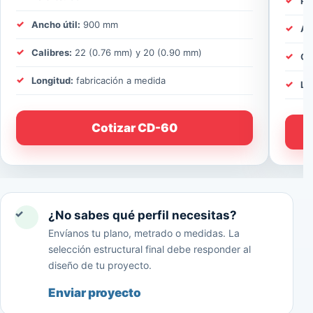
Pe
Ancho útil:
900 mm
An
Calibres:
22 (0.76 mm) y 20 (0.90 mm)
Ca
Longitud:
fabricación a medida
Lo
Cotizar CD-60
✓
¿No sabes qué perfil necesitas?
Envíanos tu plano, metrado o medidas. La
selección estructural final debe responder al
diseño de tu proyecto.
Enviar proyecto