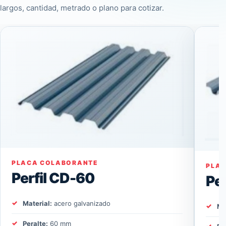
largos, cantidad, metrado o plano para cotizar.
PLACA COLABORANTE
PLA
Perfil CD-60
Pe
Material:
acero galvanizado
Ma
Peralte:
60 mm