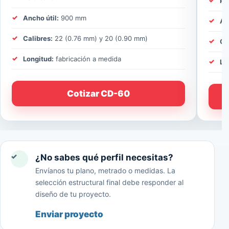
Pe
Ancho útil:
900 mm
An
Calibres:
22 (0.76 mm) y 20 (0.90 mm)
Ca
Longitud:
fabricación a medida
Lo
Cotizar CD-60
✓
¿No sabes qué perfil necesitas?
Envíanos tu plano, metrado o medidas. La
selección estructural final debe responder al
diseño de tu proyecto.
Enviar proyecto