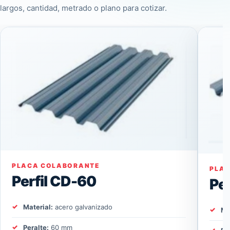
largos, cantidad, metrado o plano para cotizar.
PLACA COLABORANTE
PLA
Perfil CD-60
Pe
Material:
acero galvanizado
Ma
Peralte:
60 mm