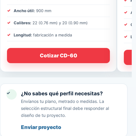
Pe
Ancho útil:
900 mm
An
Calibres:
22 (0.76 mm) y 20 (0.90 mm)
Ca
Longitud:
fabricación a medida
Lo
Cotizar CD-60
✓
¿No sabes qué perfil necesitas?
Envíanos tu plano, metrado o medidas. La
selección estructural final debe responder al
diseño de tu proyecto.
Enviar proyecto