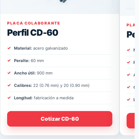
PLACA COLABORANTE
PLA
Perfil CD-60
Pe
Material:
acero galvanizado
Ma
Peralte:
60 mm
Pe
Ancho útil:
900 mm
An
Calibres:
22 (0.76 mm) y 20 (0.90 mm)
Ca
Longitud:
fabricación a medida
Lo
Cotizar CD-60