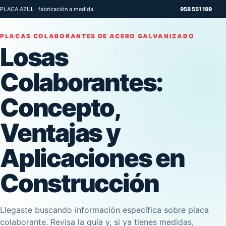
PLACA AZUL · fabricación a medida
958 551 199
PLACAS COLABORANTES DE ACERO GALVANIZADO
Losas
Colaborantes:
Concepto,
Ventajas y
Aplicaciones en
Construcción
Llegaste buscando información específica sobre placa
colaborante. Revisa la guía y, si ya tienes medidas,