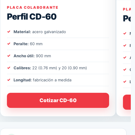
PLACA COLABORANTE
PLA
Perfil CD-60
Pe
Material:
acero galvanizado
Ma
Peralte:
60 mm
Pe
Ancho útil:
900 mm
An
Calibres:
22 (0.76 mm) y 20 (0.90 mm)
Ca
Longitud:
fabricación a medida
Lo
Cotizar CD-60