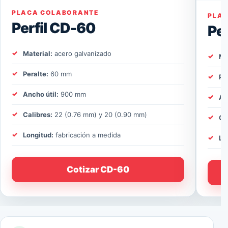
PLACA COLABORANTE
PLA
Perfil CD-60
Pe
Material:
acero galvanizado
Ma
Peralte:
60 mm
Pe
Ancho útil:
900 mm
An
Calibres:
22 (0.76 mm) y 20 (0.90 mm)
Ca
Longitud:
fabricación a medida
Lo
Cotizar CD-60