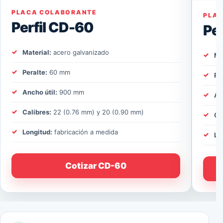
PLACA COLABORANTE
PLA
Perfil CD-60
Pe
Material:
acero galvanizado
Ma
Peralte:
60 mm
Pe
Ancho útil:
900 mm
An
Calibres:
22 (0.76 mm) y 20 (0.90 mm)
Ca
Longitud:
fabricación a medida
Lo
Cotizar CD-60