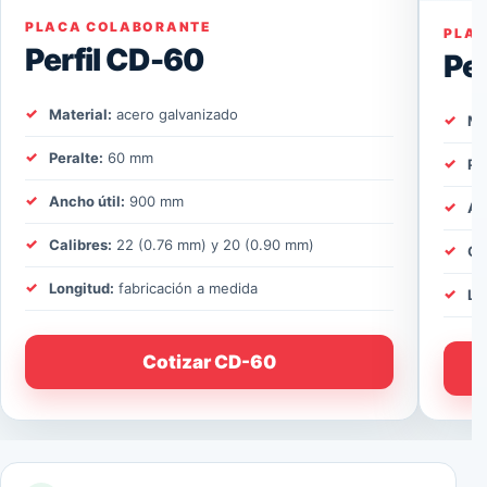
PLACA COLABORANTE
PLA
Perfil CD-60
Pe
Material:
acero galvanizado
Ma
Peralte:
60 mm
Pe
Ancho útil:
900 mm
An
Calibres:
22 (0.76 mm) y 20 (0.90 mm)
Ca
Longitud:
fabricación a medida
Lo
Cotizar CD-60