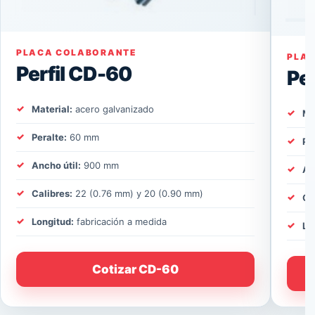
PLACA COLABORANTE
PLA
Perfil CD-60
Pe
Material:
acero galvanizado
Ma
Peralte:
60 mm
Pe
Ancho útil:
900 mm
An
Calibres:
22 (0.76 mm) y 20 (0.90 mm)
Ca
Longitud:
fabricación a medida
Lo
Cotizar CD-60